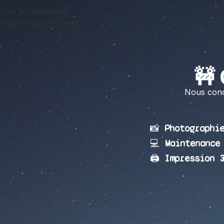
Skip to navigation
Skip to main content
🚧
Nous conce
📸
Photographi
💻
Maintenance
🖨️
Impression 