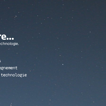
re…
echnologie.
s
agnement
 technologie