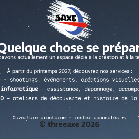
 Quelque chose se prépa
vons actuellement un espace dédié à la création et à la t
À partir du printemps 2027, découvrez nos services :
e
— shootings, événements, créations visuelle
 informatique
— assistance, dépannage, accomp
3D
— ateliers de découverte et histoire de la
Ouverture prochaine — restez connectés 👀
© threeaxe 2026