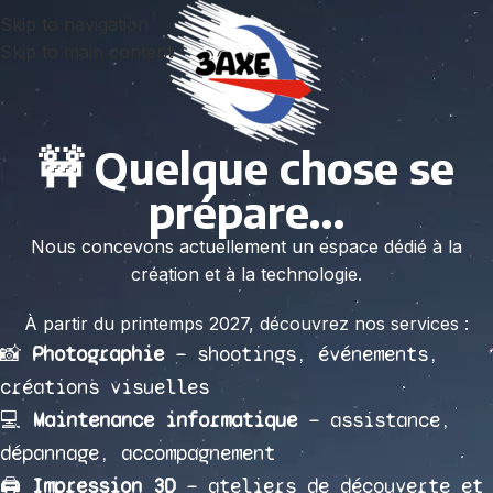
Skip to navigation
Skip to main content
🚧 Quelque chose se
prépare…
Nous concevons actuellement un espace dédié à la
création et à la technologie.
À partir du printemps 2027, découvrez nos services :
📸
Photographie
— shootings, événements,
créations visuelles
💻
Maintenance informatique
— assistance,
dépannage, accompagnement
🖨️
Impression 3D
— ateliers de découverte et